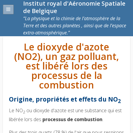
Institut royal d'Aéronomie Spatiale
de Belgique
La physique et la chimie de l’atmosphère de la
Terre et des autres planètes , ainsi que de l’espace
extra-atmosphérique.
Le dioxyde d'azote
(NO2), un gaz polluant,
est libéré lors des
processus de la
combustion
Origine, propriétés et effets du NO
2
Le NO
ou dioxyde d'azote est une substance qui est
2
libérée lors des
processus de combustion
.
Plus des trois quarts (78 %) de l'air que nous respirons