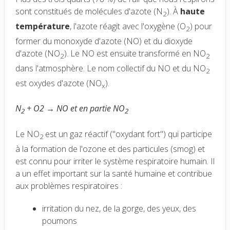
sont constitués de molécules d'azote (N
). À
haute
2
température
, l'azote réagit avec l'oxygène (O
) pour
2
former du monoxyde d'azote (NO) et du dioxyde
d'azote (NO
). Le NO est ensuite transformé en NO
2
2
dans l'atmosphère. Le nom collectif du NO et du NO
2
est oxydes d'azote (NO
).
x
N
+ O2 → NO et en partie NO
2
2
Le NO
est un gaz réactif ("oxydant fort") qui participe
2
à la formation de l'ozone et des particules (smog) et
est connu pour irriter le système respiratoire humain. Il
a un effet important sur la santé humaine et contribue
aux problèmes respiratoires :
irritation du nez, de la gorge, des yeux, des
poumons