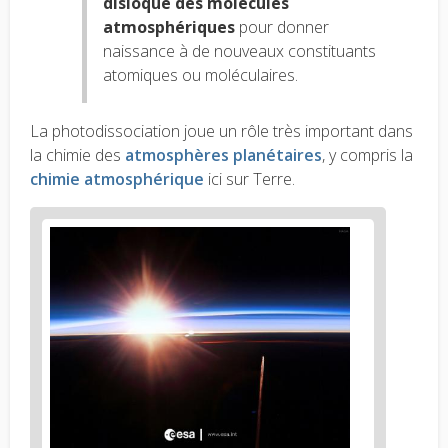
disloque des molécules
atmosphériques
pour donner
naissance à de nouveaux constituants
atomiques ou moléculaires.
La photodissociation joue un rôle très important dans
la chimie des
atmosphères planétaires
, y compris la
chimie atmosphérique
ici sur Terre.