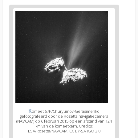
K
omeet 67P/Churyumov-Gerasimenko,
gefotografeerd door de Rosetta navigatiecamera
(NAVCAM) op 6 februari 2015 op een afstand van 124
km van de komeetkern. Credits:
ESA/Rosetta/NAVCAM, CC BY-SA IGO 3.0