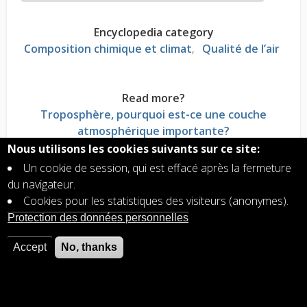
Encyclopedia category
Composition chimique et climat
Qualité de l’air
Read more?
Troposphère, pourquoi est-ce une couche
atmosphérique importante?
Troposphère: augmentation spectaculaire de gaz
Nous utilisons les cookies suivants sur ce site:
polluants nocifs
Un cookie de session, qui est effacé après la fermeture
Ozone: les molécules d'ozone sont présentes
du navigateur.
dans deux couches de notre atmosphère
Cookies pour les statistiques des visiteurs (anonymes).
1 pour cent de l'atmosphère détermine la qualité
Protection des données personnelles
de l'air et le climat
La durée de vie des gaz est pertinent pour la
Accept
No, thanks
qualité de l'air et le climat