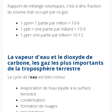
Rapport de mélange volumiques, c'est à dire, fraction
du volume d'air occupé par ce gaz
:
1 ppm
= 1 pa
rtie pa
r million = 10
-6
1 ppb
= one
pa
rtie
pa
r milliard = 10
-9
1
ppt
= one pa
rtie
pa
r
trillion
= 10-
12
La vapeur d'eau et le dioxyde de
carbone, les gaz les plus importants
de la troposphère terrestre
Le cycle de l'
eau
est bien connu:
évaporation de l'eau liquide à la surface
terrestre
condensation
formation de nuages