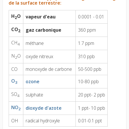
de la surface terrestre:
H
O
vapeur d'eau
0.00
01 - 0.01
2
CO
gaz carbonique
360 ppm
2
CH
méthane
1.7
ppm
4
N
O
oxyde nitreux
310
ppb
2
CO
monoxyde de carbone
50-500
ppb
O
ozone
10-80
ppb
3
SO
sulphate
20
ppt
- 2 ppb
4
NO
dioxyde d'azote
1 ppt
- 10 ppb
2
OH
radical hydroxyle
0.01-0.1 ppt